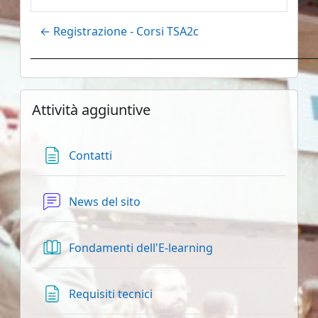
← Registrazione - Corsi TSA2c
Blocchi
Salta Attività aggiuntive
Attività aggiuntive
Pagina
Contatti
Forum
News del sito
Libro
Fondamenti dell'E-learning
Pagina
Requisiti tecnici