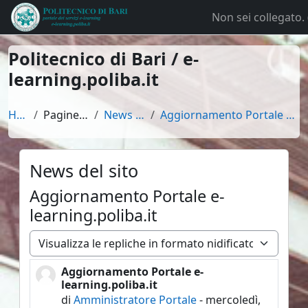
Vai al contenuto principale
Non sei collegato. 
Politecnico di Bari / e-
learning.poliba.it
Home
Pagine del sito
News del sito
Aggiornamento Portale e-learning.poliba.it
News del sito
Aggiornamento Portale e-
learning.poliba.it
Modalità visualizzazione
Aggiornamento Portale e-
Numero di risposte: 0
learning.poliba.it
di
Amministratore Portale
-
mercoledì,