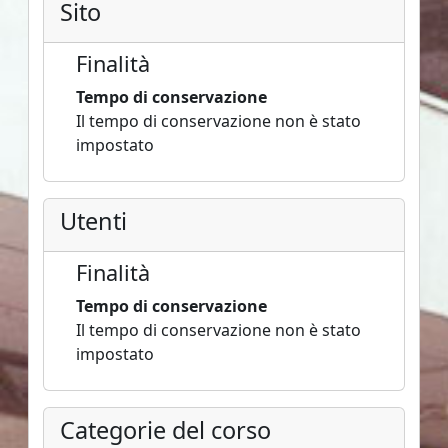
Sito
Finalità
Tempo di conservazione
Il tempo di conservazione non è stato
impostato
Utenti
Finalità
Tempo di conservazione
Il tempo di conservazione non è stato
impostato
Categorie del corso