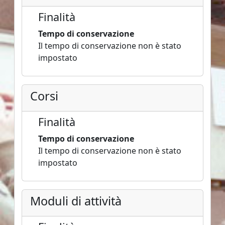
Finalità
Tempo di conservazione
Il tempo di conservazione non è stato
impostato
Corsi
Finalità
Tempo di conservazione
Il tempo di conservazione non è stato
impostato
Moduli di attività