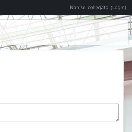
Non sei collegato. (
Login
)