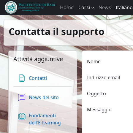
Vai al contenuto principale
Home
Corsi
News
Italiano ‎
Contatta il supporto
Blocchi
Salta Attività aggiuntive
Attività aggiuntive
Nome
Indirizzo email
Pagina
Contatti
Oggetto
Forum
News del sito
Messaggio
Fondamenti
Libro
dell'E-learning