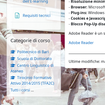
Libro
dell'E-learning
-
Risoluzione minim
-
Browser:
Microsoft
-
Plug-ins:
Windows M
Pagina
Requisiti tecnici
-
Cookies e Javascrip
-
Blocco Pop-Up disa
Adobe Reader è un so
Salta Categorie di corso
Categorie di corso
Adobe Reader
Politecnico di Bari
Scuola di Dottorato
Ultime modifiche: ma
Centro Linguistico di
Ateneo
Tirocinio Formativo
Attivo 2014/2015 (TFA2C)
Tutti i corsi
...