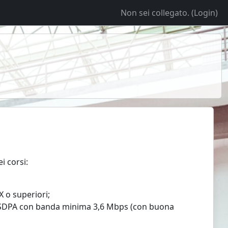
Non sei collegato. (
Login
)
i corsi:
 o superiori;
HSDPA con banda minima 3,6 Mbps (con buona