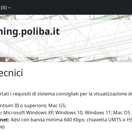
(it)‎
ning.poliba.it
ecnici
teri
ati i requisiti di sistema consigliati per la visualizzazione de
ntium III o superiore; Mac G5;
:
Microsoft Windows XP, Windows 10, Windoes 11; Mac OS X
net:
Adsl con banda minima 640 Kbps; chiavetta UMTS o 
le)