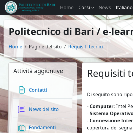
Vai al contenuto principale
Home
Corsi
News
Italiano ‎
Politecnico di Bari / e-lear
Home
Pagine del sito
Requisiti tecnici
Blocchi
Salta Attività aggiuntive
Attività aggiuntive
Requisiti t
Aggregazione dei cri
Pagina
Contatti
Di seguito sono riport
-
Computer:
Intel Pe
Forum
News del sito
-
Sistema Operativo
-
Connessione Inter
Fondamenti
copertura del segna