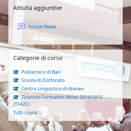
Blocchi
Salta Attività aggiuntive
Attività aggiuntive
Forum News
Salta Categorie di corso
Categorie di corso
Politecnico di Bari
Scuola di Dottorato
Centro Linguistico di Ateneo
Tirocinio Formativo Attivo 2014/2015
(TFA2C)
Tutti i corsi
...