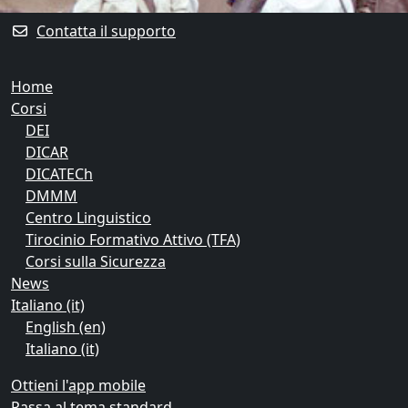
Blocchi supplementari
Contatta il supporto
Home
Corsi
DEI
DICAR
DICATECh
DMMM
Centro Linguistico
Tirocinio Formativo Attivo (TFA)
Corsi sulla Sicurezza
News
Italiano ‎(it)‎
English ‎(en)‎
Italiano ‎(it)‎
Ottieni l'app mobile
Passa al tema standard