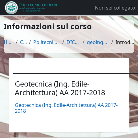
Vai al contenuto principale
Non sei collegato. 
Informazioni sul corso
Home
Corsi
Politecnico di Bari
DICATECh
geoingedi2018
Introduzione
Geotecnica (Ing. Edile-
Architettura) AA 2017-2018
Geotecnica (Ing. Edile-Architettura) AA 2017-
2018