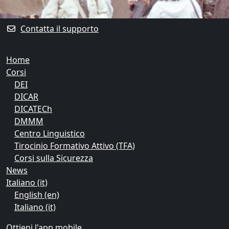
Blocchi supplementari
Contatta il supporto
Home
Corsi
DEI
DICAR
DICATECh
DMMM
Centro Linguistico
Tirocinio Formativo Attivo (TFA)
Corsi sulla Sicurezza
News
Italiano ‎(it)‎
English ‎(en)‎
Italiano ‎(it)‎
Ottieni l'app mobile