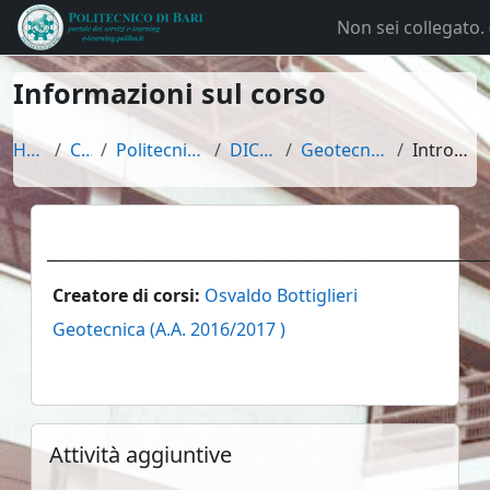
Vai al contenuto principale
Non sei collegato. 
Informazioni sul corso
Home
Corsi
Politecnico di Bari
DICATECh
Geotecnica 16/17
Introduzione
Creatore di corsi:
Osvaldo Bottiglieri
Geotecnica (A.A. 2016/2017 )
Blocchi
Salta Attività aggiuntive
Attività aggiuntive